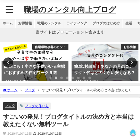
職場のメンタル向上ブログ
ホーム
お得情報
職場のメンタル
ライティング
ブログのはじめ方
生活
当サイトはプロモーションを含みます
職場環境改善のヒント
お得情報
副業にも！小さな子供がいる主婦
簡単5秒診断！あなたの月のコン
におすすめの在宅ワーク６選
タクト代はどのくらい安くなる？
2021年6月17日
2021年6月16日
ホーム
ブログ
すごいの発見！ブログタイトルの決め方と本当は教えたくな
い無料ツール
ブログ
ブログの作り方
すごいの発見！ブログタイトルの決め方と本当は
教えたくない無料ツール
2020年10月13日
2020年10月13日