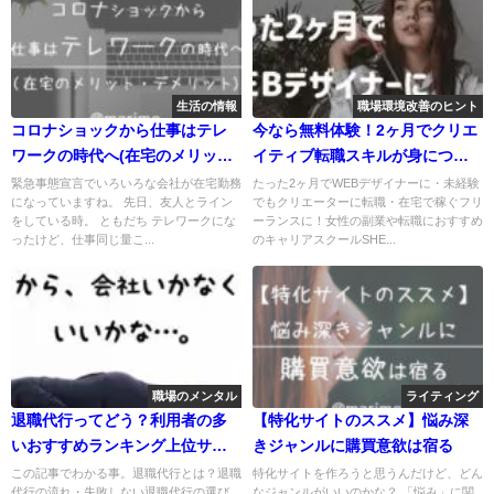
生活の情報
職場環境改善のヒント
コロナショックから仕事はテレ
今なら無料体験！2ヶ月でクリエ
ワークの時代へ(在宅のメリッ
イティブ転職スキルが身につく
ト・デメリット)
スクールとは？
緊急事態宣言でいろいろな会社が在宅勤務
たった2ヶ月でWEBデザイナーに・未経験
になっていますね。 先日、友人とライン
でもクリエーターに転職・在宅で稼ぐフリ
をしている時。 ともだち テレワークにな
ーランスに！女性の副業や転職におすすめ
ったけど、仕事同じ量こ...
のキャリアスクールSHE...
職場のメンタル
ライティング
退職代行ってどう？利用者の多
【特化サイトのススメ】悩み深
いおすすめランキング上位サー
きジャンルに購買意欲は宿る
ビスを紹介
この記事でわかる事。退職代行とは？退職
特化サイトを作ろうと思うんだけど、どん
代行の流れ・失敗しない退職代行の選び
なジャンルがいいのかな？ 「悩み」に関