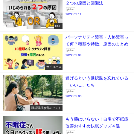
２つの原因と回避法
pickup
2022.05.11
HSP
パーソナリティ障害・人格障害っ
て何？種類や特徴、原因のまとめ
pickup
2022.05.04
サイコパス
逃げるという選択肢を忘れている
「いいこ」たち
pickup
2022.05.03
職場環境改善のヒント
もう薬はいらない！自宅で不眠症
改善おすすめ快眠グッズ４選
pickup