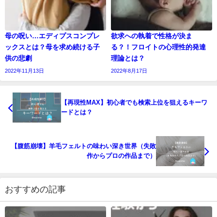
母の呪い…エディプスコンプレ
欲求への執着で性格が決ま
ックスとは？母を求め続ける子
る？！フロイトの心理性的発達
供の悲劇
理論とは？
2022年11月13日
2022年8月17日
【再現性MAX】初心者でも検索上位を狙えるキーワ
ードとは？
【腹筋崩壊】羊毛フェルトの味わい深き世界（失敗
作からプロの作品まで）
おすすめの記事