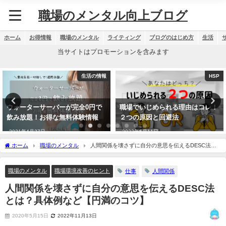
職場のメンタル向上ブログ
ホーム
お得情報
職場のメンタル
ライティング
ブログのはじめ方
生活
当サイトはプロモーションを含みます
生活の情報
HSP
ウォーターサーバーが完全0円で
職場でいじめられる理由はコレ！
飲み放題！お得な無料体験情報
２つの原因と回避法
2021年4月27日
2022年5月11日
ホーム
職場のメンタル
人間関係を壊さずに自分の意思を伝えるDESC法と
は？具体例など【円満のコツ】
職場のメンタル
職場環境改善のヒント
仕事
人間関係
人間関係を壊さずに自分の意思を伝えるDESC法
とは？具体例など【円満のコツ】
2020年5月15日
2022年11月13日