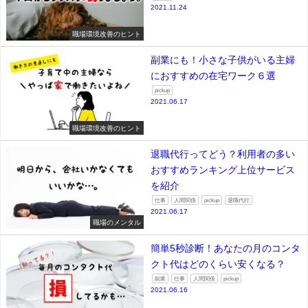
2021.11.24
職場環境改善のヒント
副業にも！小さな子供がいる主婦
におすすめの在宅ワーク６選
pickup
2021.06.17
職場環境改善のヒント
退職代行ってどう？利用者の多い
おすすめランキング上位サービス
を紹介
仕事
人間関係
pickup
退職代行
2021.06.17
職場のメンタル
簡単5秒診断！あなたの月のコンタ
クト代はどのくらい安くなる？
副業
仕事
人間関係
pickup
2021.06.16