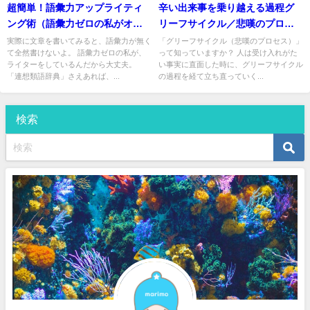
超簡単！語彙力アップライティ
辛い出来事を乗り越える過程グ
ング術（語彙力ゼロの私がオス
リーフサイクル／悲嘆のプロセ
スメする方法）
スって何？
実際に文章を書いてみると、語彙力が無く
「グリーフサイクル（悲嘆のプロセス）」
て全然書けないよ。 語彙力ゼロの私が、
って知っていますか？ 人は受け入れがた
ライターをしているんだから大丈夫。
い事実に直面した時に、グリーフサイクル
「連想類語辞典」さえあれば、...
の過程を経て立ち直っていく...
検索