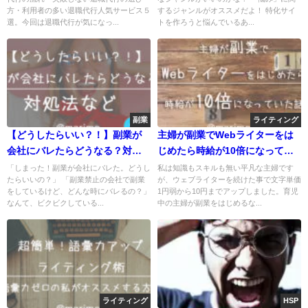
方・利用者の多い退職代行人気サービス５
するジャンルがオススメだよ！ 特化サイ
選。今回は退職代行が気になっ...
トを作ろうと悩んでいるあ...
副業
ライティング
【どうしたらいい？！】副業が
主婦が副業でWebライターをは
会社にバレたらどうなる？対処
じめたら時給が10倍になってい
法など
た話
「しまった！副業が会社にバレた。どうし
私は知識もスキルも無い平凡な主婦です
たらいいの？」 「副業禁止の会社で副業
が、ウェブライターを続けた事で文字単価
をしているけど、どんな時にバレるの？」
1円弱から10円までアップしました。育児
なんて、ビクビクしている...
中の主婦が副業をはじめるな...
ライティング
HSP