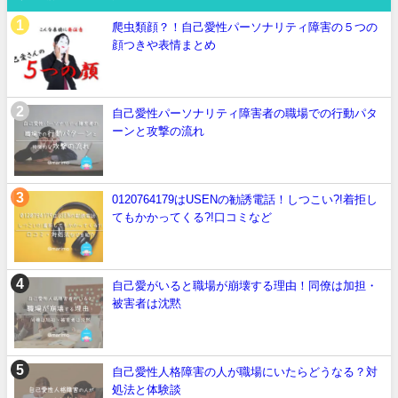
爬虫類顔？！自己愛性パーソナリティ障害の５つの
顔つきや表情まとめ
自己愛性パーソナリティ障害者の職場での行動パタ
ーンと攻撃の流れ
0120764179はUSENの勧誘電話！しつこい?!着拒し
てもかかってくる?!口コミなど
自己愛がいると職場が崩壊する理由！同僚は加担・
被害者は沈黙
自己愛性人格障害の人が職場にいたらどうなる？対
処法と体験談