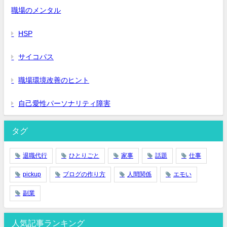
職場のメンタル
HSP
サイコパス
職場環境改善のヒント
自己愛性パーソナリティ障害
タグ
退職代行
ひとりごと
家事
話題
仕事
pickup
ブログの作り方
人間関係
エモい
副業
人気記事ランキング