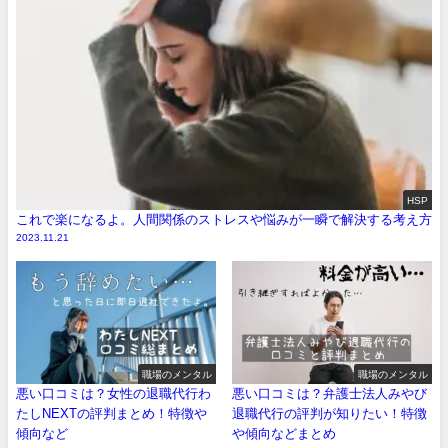
HSP
これで楽になるよ。人間関係のストレスや悩みが一瞬で解決する考え方
2023.11.21
職場のメンタル
職場のメンタル
悪い口コミは？女性の退職代行わ
悪い口コミは？弁護士法人みやび
たしNEXTの評判まとめ！特徴や
退職代行の評判が知りたい！特徴
傾向など
や傾向などまとめ