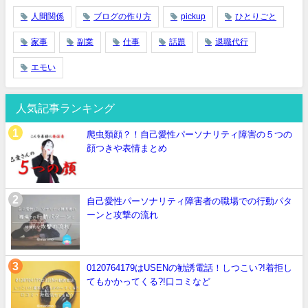
人間関係
ブログの作り方
pickup
ひとりごと
家事
副業
仕事
話題
退職代行
エモい
人気記事ランキング
爬虫類顔？！自己愛性パーソナリティ障害の５つの
顔つきや表情まとめ
自己愛性パーソナリティ障害者の職場での行動パタ
ーンと攻撃の流れ
0120764179はUSENの勧誘電話！しつこい?!着拒し
てもかかってくる?!口コミなど