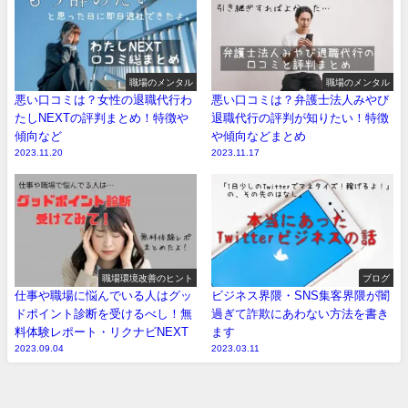
職場のメンタル
職場のメンタル
悪い口コミは？女性の退職代行わ
悪い口コミは？弁護士法人みやび
たしNEXTの評判まとめ！特徴や
退職代行の評判が知りたい！特徴
傾向など
や傾向などまとめ
2023.11.20
2023.11.17
職場環境改善のヒント
ブログ
仕事や職場に悩んでいる人はグッ
ビジネス界隈・SNS集客界隈が闇
ドポイント診断を受けるべし！無
過ぎて詐欺にあわない方法を書き
料体験レポート・リクナビNEXT
ます
2023.09.04
2023.03.11