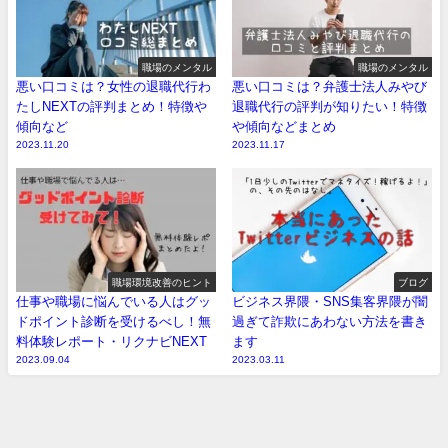
職場のメンタル
職場のメンタル
悪い口コミは？女性の退職代行わ
悪い口コミは？弁護士法人みやび
たしNEXTの評判まとめ！特徴や
退職代行の評判が知りたい！特徴
傾向など
や傾向などまとめ
2023.11.20
2023.11.17
職場環境改善のヒント
ブログ
仕事や職場に悩んでいる人はグッ
ビジネス界隈・SNS集客界隈が闇
ドポイント診断を受けるべし！無
過ぎて詐欺にあわない方法を書き
料体験レポート・リクナビNEXT
ます
2023.09.04
2023.03.11