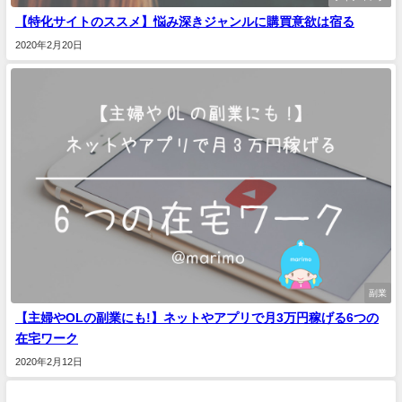
【特化サイトのススメ】悩み深きジャンルに購買意欲は宿る
2020年2月20日
副業
【主婦やOLの副業にも!】ネットやアプリで月3万円稼げる6つの
在宅ワーク
2020年2月12日