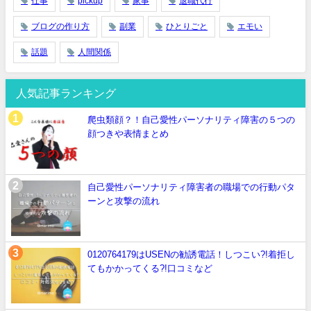
仕事
pickup
家事
退職代行
ブログの作り方
副業
ひとりごと
エモい
話題
人間関係
人気記事ランキング
爬虫類顔？！自己愛性パーソナリティ障害の５つの
顔つきや表情まとめ
自己愛性パーソナリティ障害者の職場での行動パタ
ーンと攻撃の流れ
0120764179はUSENの勧誘電話！しつこい?!着拒し
てもかかってくる?!口コミなど