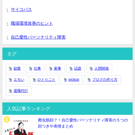
サイコパス
職場環境改善のヒント
自己愛性パーソナリティ障害
タグ
副業
仕事
家事
話題
人間関係
エモい
ひとりごと
pickup
ブログの作り方
退職代行
人気記事ランキング
爬虫類顔？！自己愛性パーソナリティ障害の５つの
顔つきや表情まとめ