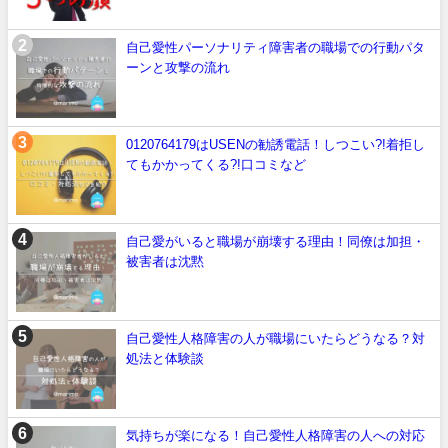
自己愛性パーソナリティ障害者の職場での行動パタ
ーンと攻撃の流れ
0120764179はUSENの勧誘電話！しつこい?!着拒し
てもかかってくる?!口コミなど
自己愛がいると職場が崩壊する理由！同僚は加担・
被害者は沈黙
自己愛性人格障害の人が職場にいたらどうなる？対
処法と体験談
気持ちが楽になる！自己愛性人格障害の人への対応