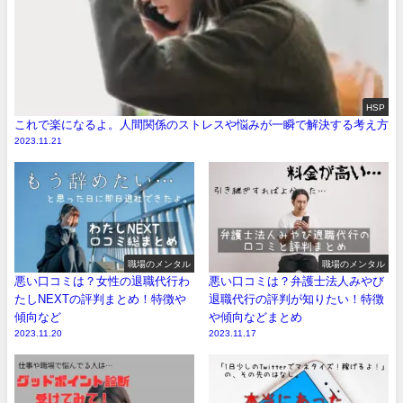
HSP
これで楽になるよ。人間関係のストレスや悩みが一瞬で解決する考え方
2023.11.21
職場のメンタル
職場のメンタル
悪い口コミは？女性の退職代行わ
悪い口コミは？弁護士法人みやび
たしNEXTの評判まとめ！特徴や
退職代行の評判が知りたい！特徴
傾向など
や傾向などまとめ
2023.11.20
2023.11.17